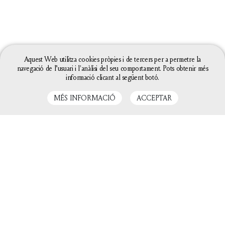
Aquest Web utilitza cookies pròpies i de tercers per a permetre la
navegació de l’usuari i l'anàlisi del seu comportament. Pots obtenir més
informació clicant al següent botó.
MÉS INFORMACIÓ
ACCEPTAR
La configuració de les galetes d'aquesta web està
definida com a "permet galetes" per poder oferir-te
una millor experiència de navegació. Si continues
utilitzant aquest lloc web sense canviar la
configuració de galetes o bé cliques a "Acceptar"
entendrem que hi estàs d'acord.
Tanca