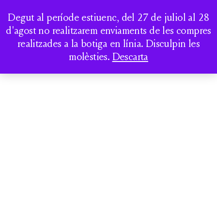
Degut al període estiuenc, del 27 de juliol al 28
MENU
CRÈDITS
d'agost no realitzarem enviaments de les compres
AVÍS LEGAL
realitzades a la botiga en línia. Disculpin les
molèsties.
Descarta
POLÍTICA DE PRIVACITAT
POLÍTICA DE COOKIES
CRÈDITS
CONTACTE GPSRT
INFORMACIÓ MEDIAMBIENTAL