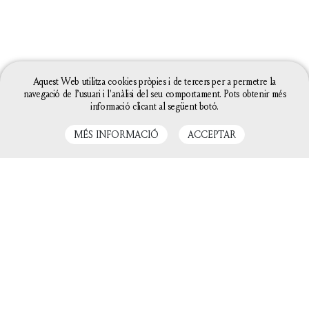
Aquest Web utilitza cookies pròpies i de tercers per a permetre la
navegació de l’usuari i l'anàlisi del seu comportament. Pots obtenir més
informació clicant al següent botó.
MÉS INFORMACIÓ
ACCEPTAR
La configuració de les galetes d'aquesta web està
definida com a "permet galetes" per poder oferir-te
una millor experiència de navegació. Si continues
utilitzant aquest lloc web sense canviar la
configuració de galetes o bé cliques a "Acceptar"
entendrem que hi estàs d'acord.
Tanca