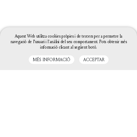
Aquest Web utilitza cookies pròpies i de tercers per a permetre la
navegació de l’usuari i l'anàlisi del seu comportament. Pots obtenir més
informació clicant al següent botó.
MÉS INFORMACIÓ
ACCEPTAR
La configuració de les galetes d'aquesta web està
definida com a "permet galetes" per poder oferir-te
una millor experiència de navegació. Si continues
utilitzant aquest lloc web sense canviar la
configuració de galetes o bé cliques a "Acceptar"
entendrem que hi estàs d'acord.
Tanca