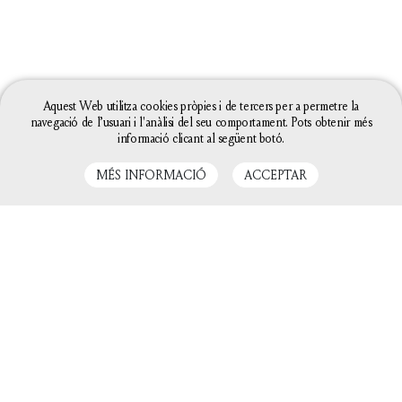
Aquest Web utilitza cookies pròpies i de tercers per a permetre la
navegació de l’usuari i l'anàlisi del seu comportament. Pots obtenir més
informació clicant al següent botó.
MÉS INFORMACIÓ
ACCEPTAR
LLIBRES RELACIONATS
La configuració de les galetes d'aquesta web està
definida com a "permet galetes" per poder oferir-te
una millor experiència de navegació. Si continues
utilitzant aquest lloc web sense canviar la
configuració de galetes o bé cliques a "Acceptar"
entendrem que hi estàs d'acord.
Tanca