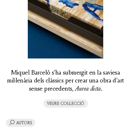
Miquel Barceló s’ha submergit en la saviesa
mil·lenària dels clàssics per crear una obra d’art
sense precedents,
Aurea dicta
.
VEURE COL·LECCIÓ
AUTORS