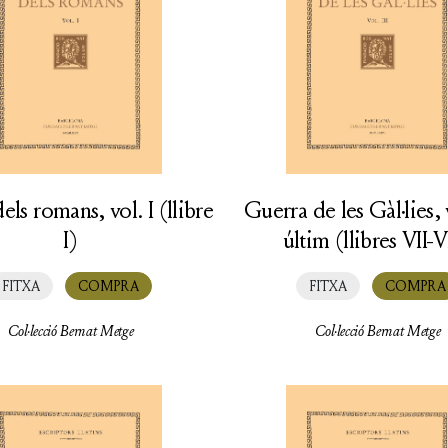
els romans, vol. I (llibre
Guerra de les Gàl·lies, v
I)
últim (llibres VII-V
FITXA
COMPRA
FITXA
COMPRA
Col·lecció Bernat Metge
Col·lecció Bernat Metge