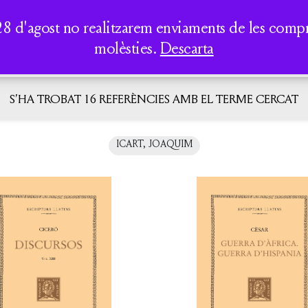
AUREA DICT
PERIPATÈTICS
LA CASA DELS CLÀSSICS
TOTS ELS
SEMINARIS I
28 d'agost no realitzarem enviaments de les compres
LLIBRES
CONFERÈNCIES
molèsties.
Descarta
QUI SOM
ACTIVITATS
CATÀLEG
S’HA TROBAT 16 REFERÈNCIES AMB EL TERME CERCAT
ICART, JOAQUIM
RT, JOAQUIM