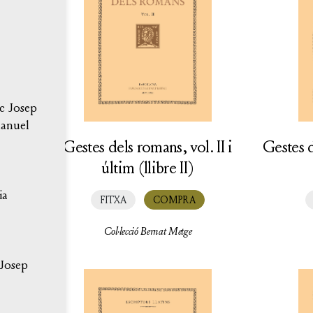
c Josep
anuel
Gestes dels romans, vol. II i
Gestes d
últim (llibre II)
ia
FITXA
COMPRA
Col·lecció Bernat Metge
 Josep