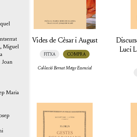
quel
Vides de Cèsar i August
Discurs
tserrat
, Miguel
Luci L
a
FITXA
COMPRA
, Joan
Col·lecció Bernat Metge Essencial
ep Maria
Josep
ni