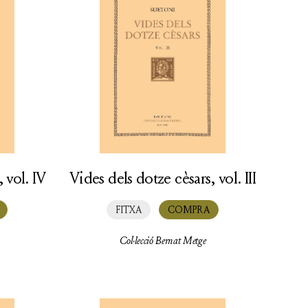
 vol. IV
Vides dels dotze cèsars, vol. III
FITXA
COMPRA
Col·lecció Bernat Metge