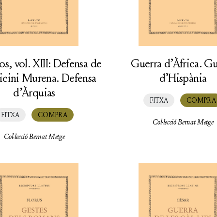
os, vol. XIII: Defensa de
Guerra d’Àfrica. Gu
icini Murena. Defensa
d’Hispània
d’Àrquias
FITXA
COMPRA
FITXA
COMPRA
Col·lecció Bernat Metge
Col·lecció Bernat Metge