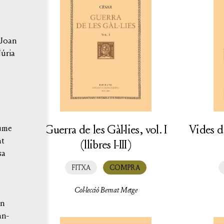
 Joan
úria
Guerra de les Gàl·lies, vol. I
Vides de
ume
at
(llibres I-III)
sa
FITXA
COMPRA
Col·lecció Bernat Metge
an
an-