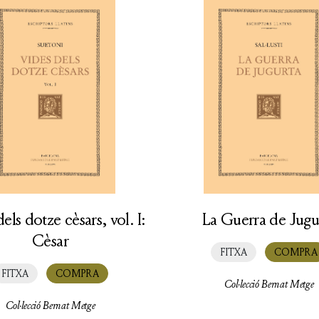
els dotze cèsars, vol. I:
La Guerra de Jugu
Cèsar
FITXA
COMPRA
FITXA
COMPRA
Col·lecció Bernat Metge
Col·lecció Bernat Metge