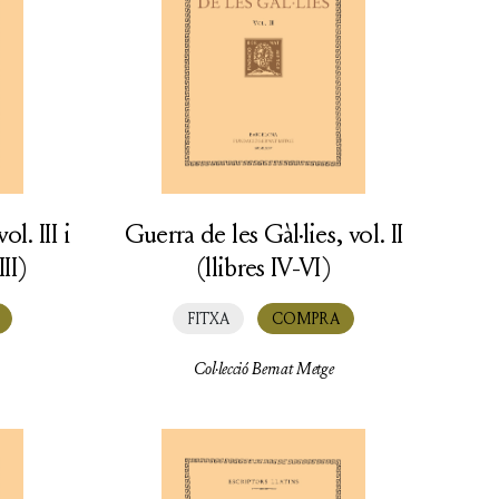
ol. III i
Guerra de les Gàl·lies, vol. II
III)
(llibres IV-VI)
FITXA
COMPRA
Col·lecció Bernat Metge