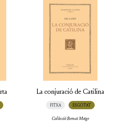
rta
La conjuració de Catilina
FITXA
ESGOTAT
Col·lecció Bernat Metge