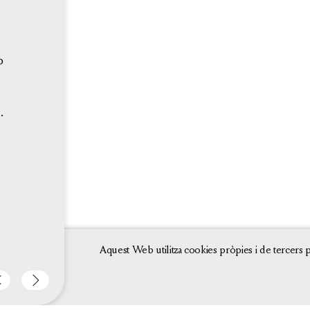
CRÈDITS
CONTACTE GPSRT
INFORMACIÓ MEDIAMBIENTAL
p
.
n
Aquest Web utilitza cookies pròpies i de tercers p
Antònia
BACK BUTTON