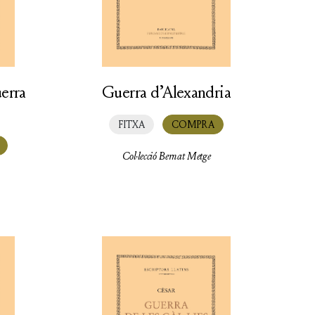
erra
Guerra d’Alexandria
FITXA
COMPRA
Col·lecció Bernat Metge