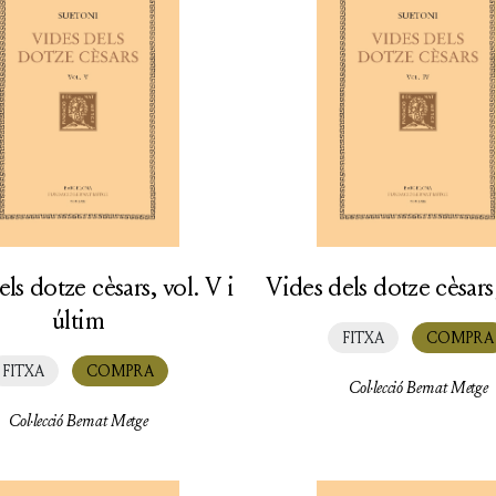
ls dotze cèsars, vol. V i
Vides dels dotze cèsars,
últim
FITXA
COMPRA
FITXA
COMPRA
Col·lecció Bernat Metge
Col·lecció Bernat Metge