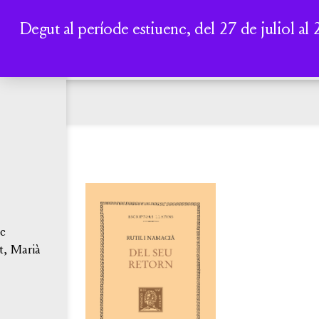
RS
Degut al període estiuenc, del 27 de juliol al 
nd
Rutili
poeta 
Reditu
ic
part. 
t, Marià
crítica