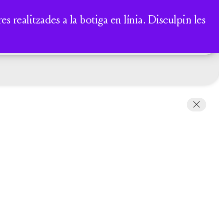
A
 realitzades a la botiga en línia. Disculpin les
COMPTE
CISTELLA
darrer
ema
De
na
rta