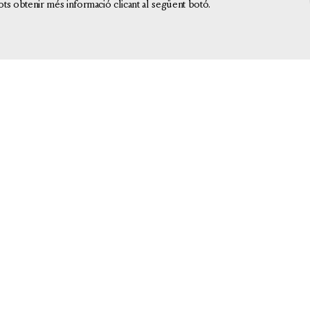
ots obtenir més informació clicant al següent botó.
·LA
ORATÒRIA I RETÒRICA
PATRÍSTICA
RA
PROSA