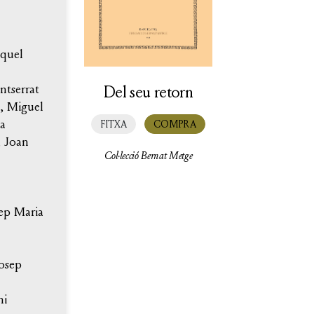
quel
Del seu retorn
tserrat
, Miguel
a
FITXA
COMPRA
, Joan
Col·lecció Bernat Metge
ep Maria
Josep
ni