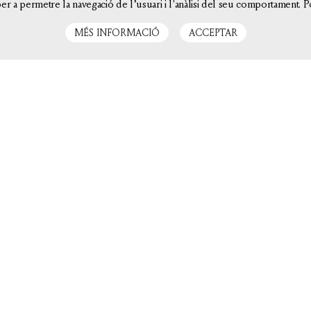
er a permetre la navegació de l’usuari i l'anàlisi del seu comportament. P
AMB EL SUPORT DE
MÉS INFORMACIÓ
ACCEPTAR
CATEGORIES
FILOSOFIA
HISTÒRIA
MITOGRAFIA
NOVEL
EATRE
ALTRES
ASSAIG
POESIA
LITERATU