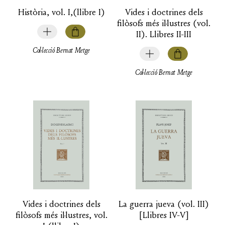
Història, vol. I,(llibre I)
Vides i doctrines dels
filòsofs més il·lustres (vol.
II). Llibres II-III
Col·lecció Bernat Metge
Col·lecció Bernat Metge
Vides i doctrines dels
La guerra jueva (vol. III)
filòsofs més il·lustres, vol.
[Llibres IV-V]