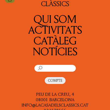
CIÈNCIA
CLÀSSICS
CONTES
QUI SOM
FILOSOFIA
ACTIVITATS
HISTÒRIA
CATÀLEG
MITOGRAFIA
NOTÍCIES
NOVEL·LA
ORATÒRIA I RETÒRICA
PATRÍSTICA
COMPTE
POESIA
PEU DE LA CREU, 4
TEATRE
08001 BARCELONA
INFO@LACASADELSCLASSICS.CAT
ALTRES