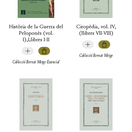
Història de la Guerra del
Ciropèdia, vol. IV,
Peloponès (vol.
(llibres VII-VIII)
I),Llibres I-II
Col·lecció Bernat Metge
Col·lecció Bernat Metge Essencial