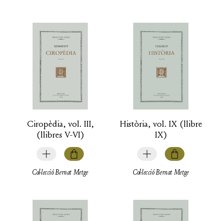
Ciropèdia, vol. III,
Història, vol. IX (llibre
(llibres V-VI)
IX)
Col·lecció Bernat Metge
Col·lecció Bernat Metge