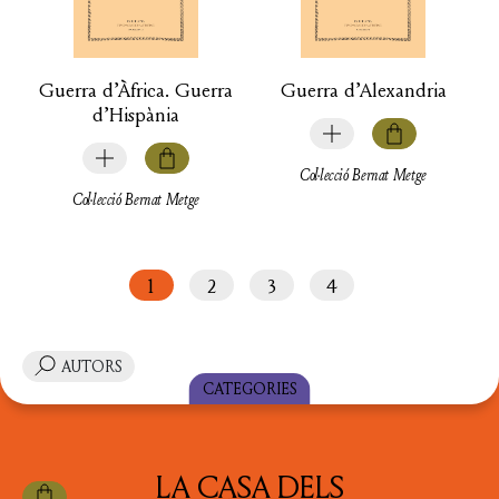
Guerra d’Àfrica. Guerra
Guerra d’Alexandria
d’Hispània
Col·lecció Bernat Metge
Col·lecció Bernat Metge
1
2
3
4
AUTORS
CATEGORIES
TOTS ELS LLIBRES
LA CASA DELS