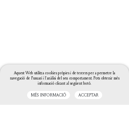
COOKIES
CRÈDITS
CONTACTE
GPSRT
INFORMACIÓ
MEDIAMBIENTAL
©2025 LA CASA DELS CLÀSSICS
Aquest Web utilitza cookies pròpies i de tercers per a permetre la
navegació de l’usuari i l'anàlisi del seu comportament. Pots obtenir més
AMB EL SUPORT DE
informació clicant al següent botó.
MÉS INFORMACIÓ
ACCEPTAR
CATEGORIES
La configuració de les galetes d'aquesta web està
definida com a "permet galetes" per poder oferir-te
TOTS ELS LLIBRES
una millor experiència de navegació. Si continues