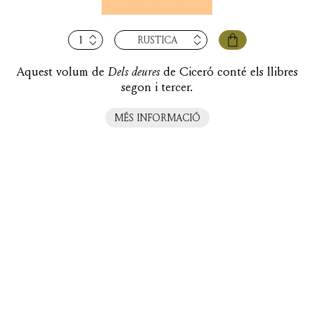
quantitat
RÚSTICA
de
Dels
Aquest volum de
Dels deures
de Ciceró conté els llibres
deures,
segon i tercer.
vol.
II
MÉS INFORMACIÓ
i
últim
(llibres
II-
III)