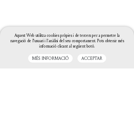
Aquest Web utilitza cookies pròpies i de tercers per a permetre la
navegació de l’usuari i l'anàlisi del seu comportament. Pots obtenir més
informació clicant al següent botó.
MÉS INFORMACIÓ
ACCEPTAR
LLIBRES RELACIONATS
La configuració de les galetes d'aquesta web està
definida com a "permet galetes" per poder oferir-te
una millor experiència de navegació. Si continues
utilitzant aquest lloc web sense canviar la
configuració de galetes o bé cliques a "Acceptar"
entendrem que hi estàs d'acord.
Tanca