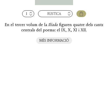
quantitat
RÚSTICA
de
Ilíada,
En el tercer volum de la
Ilíada
figuren quatre dels cants
vol.
centrals del poema: el IX, X, XI i XII.
III
(cants
MÉS INFORMACIÓ
IX-
XII)