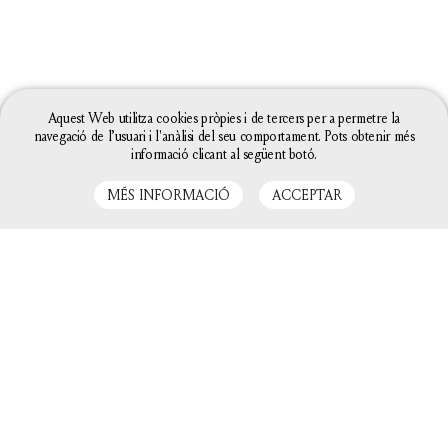
Aquest Web utilitza cookies pròpies i de tercers per a permetre la
navegació de l’usuari i l'anàlisi del seu comportament. Pots obtenir més
informació clicant al següent botó.
MÉS INFORMACIÓ
ACCEPTAR
LLIBRES RELACIONATS
La configuració de les galetes d'aquesta web està
definida com a "permet galetes" per poder oferir-te
una millor experiència de navegació. Si continues
utilitzant aquest lloc web sense canviar la
configuració de galetes o bé cliques a "Acceptar"
entendrem que hi estàs d'acord.
Tanca