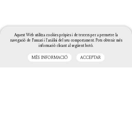
Aquest Web utilitza cookies pròpies i de tercers per a permetre la
navegació de l’usuari i l'anàlisi del seu comportament. Pots obtenir més
informació clicant al següent botó.
MÉS INFORMACIÓ
ACCEPTAR
LLIBRES RELACIONATS
La configuració de les galetes d'aquesta web està
definida com a "permet galetes" per poder oferir-te
una millor experiència de navegació. Si continues
utilitzant aquest lloc web sense canviar la
configuració de galetes o bé cliques a "Acceptar"
entendrem que hi estàs d'acord.
Tanca