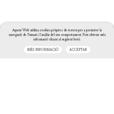
Aquest Web utilitza cookies pròpies i de tercers per a permetre la
navegació de l’usuari i l'anàlisi del seu comportament. Pots obtenir més
informació clicant al següent botó.
MÉS INFORMACIÓ
ACCEPTAR
LLIBRES RELACIONATS
La configuració de les galetes d'aquesta web està
definida com a "permet galetes" per poder oferir-te
una millor experiència de navegació. Si continues
utilitzant aquest lloc web sense canviar la
configuració de galetes o bé cliques a "Acceptar"
entendrem que hi estàs d'acord.
Tanca