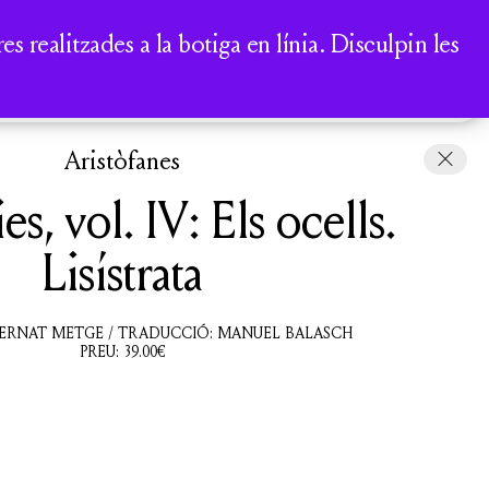
A
 realitzades a la botiga en línia. Disculpin les
COMPTE
CISTELLA
Aristòfanes
, vol. IV: Els ocells.
Lisístrata
BERNAT METGE / TRADUCCIÓ: MANUEL BALASCH
PREU:
39.00
€