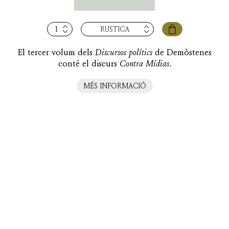
quantitat
RÚSTICA
de
Discursos
El tercer volum dels
Discursos polítics
de Demòstenes
polítics,
conté el discurs
Contra Mídias
.
vol.
III:
MÉS INFORMACIÓ
Contra
Mídias