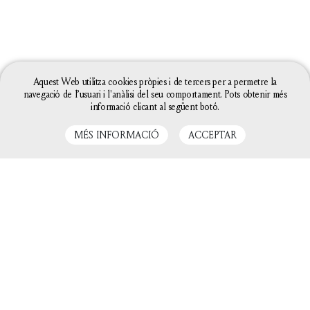
Aquest Web utilitza cookies pròpies i de tercers per a permetre la
navegació de l’usuari i l'anàlisi del seu comportament. Pots obtenir més
informació clicant al següent botó.
MÉS INFORMACIÓ
ACCEPTAR
LLIBRES RELACIONATS
La configuració de les galetes d'aquesta web està
definida com a "permet galetes" per poder oferir-te
una millor experiència de navegació. Si continues
utilitzant aquest lloc web sense canviar la
configuració de galetes o bé cliques a "Acceptar"
entendrem que hi estàs d'acord.
Tanca