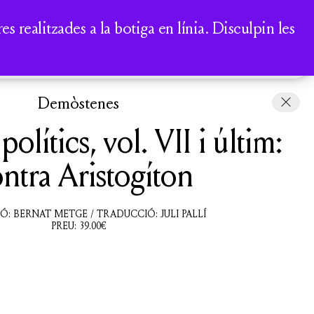
A
 realitzades a la botiga en línia. Disculpin les
COMPTE
CISTELLA
Demòstenes
olítics, vol. VII i últim:
ntra Aristogíton
Ó: BERNAT METGE / TRADUCCIÓ: JULI PALLÍ
PREU:
39.00
€