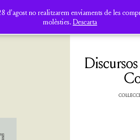
AUREA DICT
PERIPATÈTICS
LA CASA DELS CLÀSSICS
TOTS ELS
SEMINARIS I
28 d'agost no realitzarem enviaments de les compres
LLIBRES
CONFERÈNCIES
molèsties.
Descarta
QUI SOM
ACTIVITATS
CATÀLEG
Discursos p
Co
COL·LECCI