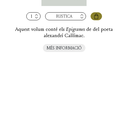
quantitat
RÚSTICA
de
Epigrames
Aquest volum conté els
Epigrames
de del poeta
alexandrí Cal·límac.
MÉS INFORMACIÓ