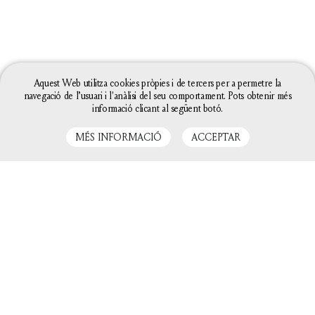
Aquest Web utilitza cookies pròpies i de tercers per a permetre la
navegació de l’usuari i l'anàlisi del seu comportament. Pots obtenir més
informació clicant al següent botó.
MÉS INFORMACIÓ
ACCEPTAR
LLIBRES RELACIONATS
La configuració de les galetes d'aquesta web està
definida com a "permet galetes" per poder oferir-te
una millor experiència de navegació. Si continues
utilitzant aquest lloc web sense canviar la
configuració de galetes o bé cliques a "Acceptar"
entendrem que hi estàs d'acord.
Tanca