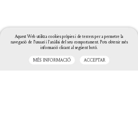
Aquest Web utilitza cookies pròpies i de tercers per a permetre la
navegació de l’usuari i l'anàlisi del seu comportament. Pots obtenir més
informació clicant al següent botó.
MÉS INFORMACIÓ
ACCEPTAR
LLIBRES RELACIONATS
La configuració de les galetes d'aquesta web està
definida com a "permet galetes" per poder oferir-te
una millor experiència de navegació. Si continues
utilitzant aquest lloc web sense canviar la
configuració de galetes o bé cliques a "Acceptar"
entendrem que hi estàs d'acord.
Tanca