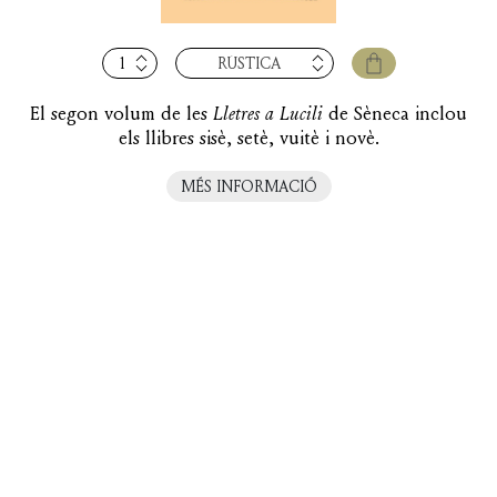
quantitat
RÚSTICA
de
Lletres
El segon volum de les
Lletres a Lucili
de Sèneca inclou
a
els llibres sisè, setè, vuitè i novè.
Lucili,
vol.
MÉS INFORMACIÓ
II
(llibres
VI-
IX)