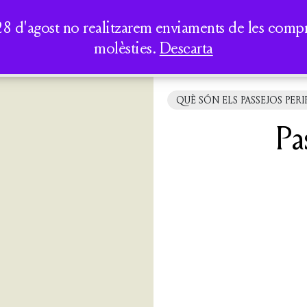
AUREA DICT
PERIPATÈTICS
LA CASA DELS CLÀSSICS
TOTS ELS
SEMINARIS I
28 d'agost no realitzarem enviaments de les compres
LLIBRES
CONFERÈNCIES
molèsties.
Descarta
QUI SOM
ACTIVITATS
CATÀLEG
QUÈ SÓN ELS PASSEJOS PERI
Pa