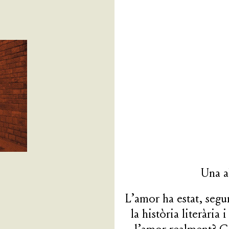
Una a
L’amor ha estat, seg
la història literàri
l’amor realment? C