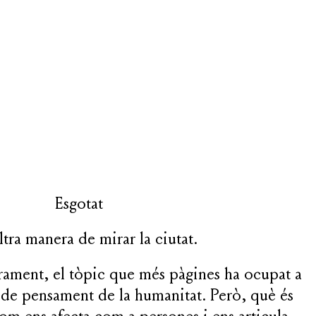
Esgotat
ltra manera de mirar la ciutat.
urament, el tòpic que més pàgines ha ocupat a
a i de pensament de la humanitat. Però, què és
om ens afecta com a persones i ens articula