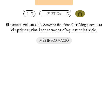
quantitat
RÚSTICA
de
Sermons,
El primer volum dels
Sermons
de Pere Crisòleg presenta
vol.
els primers vint-i-set sermons d’aquest eclesiàstic.
I:
I-
MÉS INFORMACIÓ
XXVII