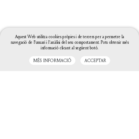
Aquest Web utilitza cookies pròpies i de tercers per a permetre la
navegació de l’usuari i l'anàlisi del seu comportament. Pots obtenir més
informació clicant al següent botó.
MÉS INFORMACIÓ
ACCEPTAR
LLIBRES RELACIONATS
La configuració de les galetes d'aquesta web està
definida com a "permet galetes" per poder oferir-te
una millor experiència de navegació. Si continues
utilitzant aquest lloc web sense canviar la
configuració de galetes o bé cliques a "Acceptar"
entendrem que hi estàs d'acord.
Tanca