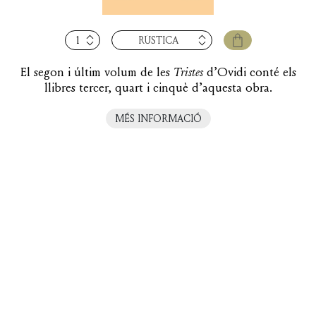
quantitat
RÚSTICA
de
Tristes,
El segon i últim volum de les
Tristes
d’Ovidi conté els
vol.
llibres tercer, quart i cinquè d’aquesta obra.
II
(llibres
MÉS INFORMACIÓ
III-
V)