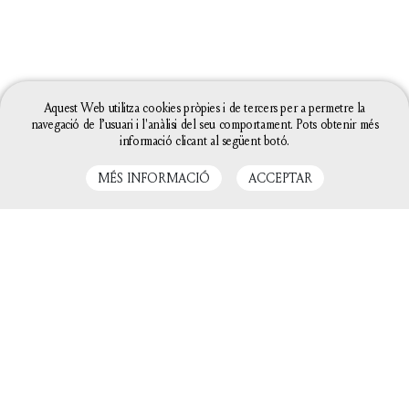
Aquest Web utilitza cookies pròpies i de tercers per a permetre la
navegació de l’usuari i l'anàlisi del seu comportament. Pots obtenir més
informació clicant al següent botó.
MÉS INFORMACIÓ
ACCEPTAR
LLIBRES RELACIONATS
La configuració de les galetes d'aquesta web està
definida com a "permet galetes" per poder oferir-te
una millor experiència de navegació. Si continues
utilitzant aquest lloc web sense canviar la
configuració de galetes o bé cliques a "Acceptar"
entendrem que hi estàs d'acord.
Tanca