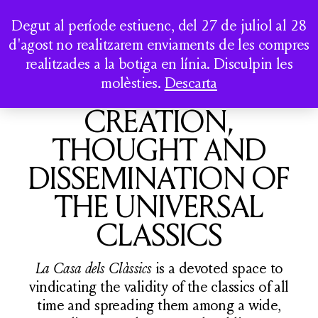
LA CASA DELS
Togg
Degut al període estiuenc, del 27 de juliol al 28
CLÀSSICS
d'agost no realitzarem enviaments de les compres
realitzades a la botiga en línia. Disculpin les
QUI SOM
A SPACE FOR
molèsties.
Descarta
ACTIVITATS
CREATION,
CATÀLEG
THOUGHT AND
DISSEMINATION OF
THE UNIVERSAL
CLASSICS
COMPTE
La Casa dels Clàssics
is a devoted space to
vindicating the validity of the classics of all
time and spreading them among a wide,