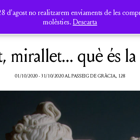
AUREA DICT
PERIPATÈTICS
LA CASA DELS CLÀSSICS
TOTS ELS
SEMINARIS I
28 d'agost no realitzarem enviaments de les compres
LLIBRES
CONFERÈNCIES
molèsties.
Descarta
QUI SOM
ACTIVITATS
CATÀLEG
, mirallet… què és la
01/10/2020 - 31/10/2020 AL PASSEIG DE GRÀCIA, 128