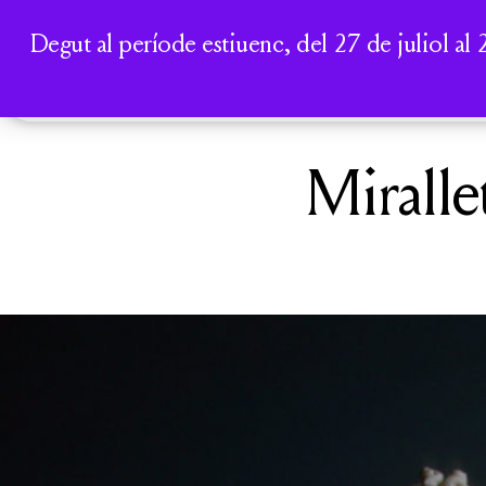
Degut al període estiuenc, del 27 de juliol al 
Mirallet