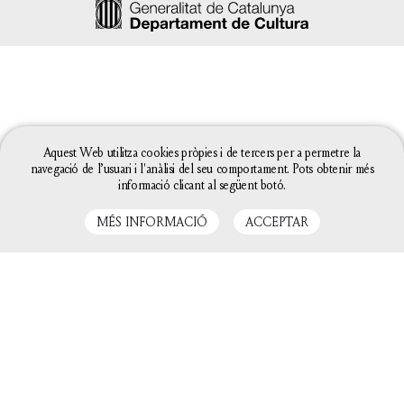
Aquest Web utilitza cookies pròpies i de tercers per a permetre la
navegació de l’usuari i l'anàlisi del seu comportament. Pots obtenir més
informació clicant al següent botó.
MÉS INFORMACIÓ
ACCEPTAR
La configuració de les galetes d'aquesta web està
definida com a "permet galetes" per poder oferir-te
una millor experiència de navegació. Si continues
utilitzant aquest lloc web sense canviar la
configuració de galetes o bé cliques a "Acceptar"
entendrem que hi estàs d'acord.