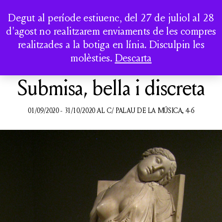
LA CASA DELS
Togg
Degut al període estiuenc, del 27 de juliol al 28
CLÀSSICS
d'agost no realitzarem enviaments de les compres
realitzades a la botiga en línia. Disculpin les
QUI SOM
molèsties.
Descarta
PASSEJOS
ACTIVITATS
Submisa, bella i discreta
CATÀLEG
01/09/2020 - 31/10/2020 AL C/ PALAU DE LA MÚSICA, 4-6
COMPTE