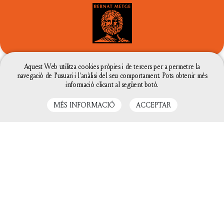
Aquest Web utilitza cookies pròpies i de tercers per a permetre la
navegació de l’usuari i l'anàlisi del seu comportament. Pots obtenir més
AMB EL SUPORT DE
informació clicant al següent botó.
MÉS INFORMACIÓ
ACCEPTAR
La configuració de les galetes d'aquesta web està
definida com a "permet galetes" per poder oferir-te
una millor experiència de navegació. Si continues
utilitzant aquest lloc web sense canviar la
configuració de galetes o bé cliques a "Acceptar"
entendrem que hi estàs d'acord.
Tanca