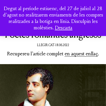
LA CASA DELS
Togg
Degut al període estiuenc, del 27 de juliol al 28
CLÀSSICS
d'agost no realitzarem enviaments de les compres
realitzades a la botiga en línia. Disculpin les
QUI SOM
molèsties.
Descarta
Poetes romàntics anglesos
ACTIVITATS
CATÀLEG
LLEGIR.CAT-18.06.2022
Recupereu l’article complet
en aquest enllaç
.
COMPTE