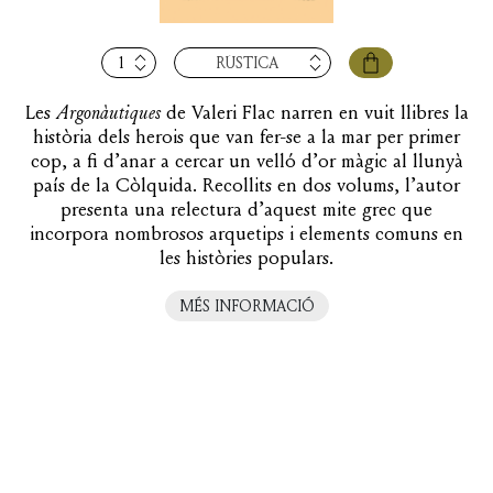
quantitat
RÚSTICA
de
Argonàutiques,
Les
Argonàutiques
de Valeri Flac narren en vuit llibres la
vol.
història dels herois que van fer-se a la mar per primer
I.
cop, a fi d’anar a cercar un velló d’or màgic al llunyà
Llibres
país de la Còlquida. Recollits en dos volums, l’autor
I-
presenta una relectura d’aquest mite grec que
III
incorpora nombrosos arquetips i elements comuns en
les històries populars.
MÉS INFORMACIÓ