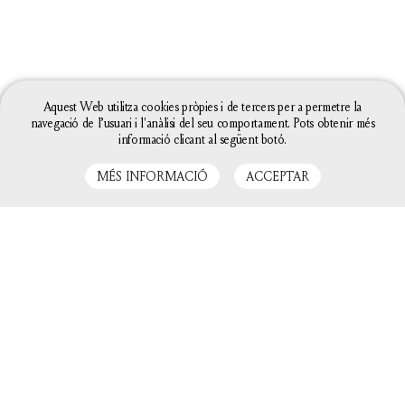
Aquest Web utilitza cookies pròpies i de tercers per a permetre la
navegació de l’usuari i l'anàlisi del seu comportament. Pots obtenir més
informació clicant al següent botó.
MÉS INFORMACIÓ
ACCEPTAR
LLIBRES RELACIONATS
La configuració de les galetes d'aquesta web està
definida com a "permet galetes" per poder oferir-te
una millor experiència de navegació. Si continues
utilitzant aquest lloc web sense canviar la
configuració de galetes o bé cliques a "Acceptar"
entendrem que hi estàs d'acord.
Tanca