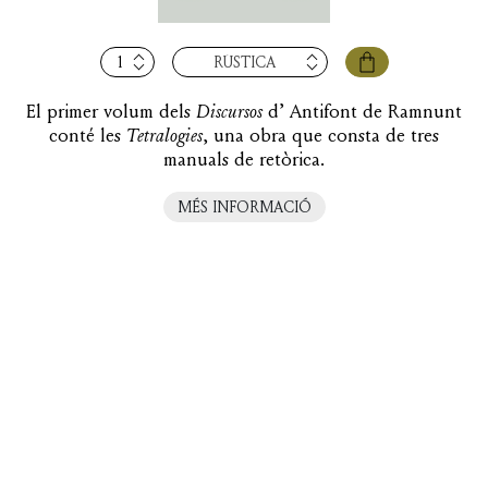
quantitat
RÚSTICA
de
Discursos,
El primer volum dels
Discursos
d’ Antifont de Ramnunt
vol.
conté les
Tetralogies
, una obra que consta de tres
I:
manuals de retòrica.
Tetralogies
MÉS INFORMACIÓ