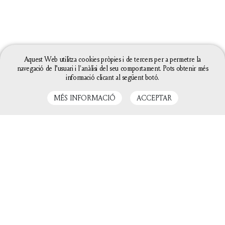
Aquest Web utilitza cookies pròpies i de tercers per a permetre la
navegació de l’usuari i l'anàlisi del seu comportament. Pots obtenir més
informació clicant al següent botó.
MÉS INFORMACIÓ
ACCEPTAR
LLIBRES RELACIONATS
La configuració de les galetes d'aquesta web està
definida com a "permet galetes" per poder oferir-te
una millor experiència de navegació. Si continues
utilitzant aquest lloc web sense canviar la
configuració de galetes o bé cliques a "Acceptar"
entendrem que hi estàs d'acord.
Tanca