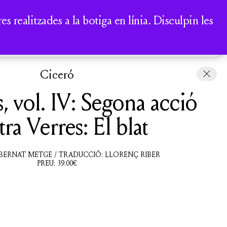
A
 realitzades a la botiga en línia. Disculpin les
COMPTE
CISTELLA
Ciceró
, vol. IV: Segona acció
ra Verres: El blat
 BERNAT METGE / TRADUCCIÓ: LLORENÇ RIBER
PREU:
39.00
€