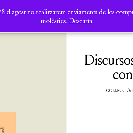
AUREA DICT
PERIPATÈTICS
LA CASA DELS CLÀSSICS
TOTS ELS
SEMINARIS I
28 d'agost no realitzarem enviaments de les compres
LLIBRES
CONFERÈNCIES
molèsties.
Descarta
QUI SOM
ACTIVITATS
CATÀLEG
Discursos
cont
COL·LECCIÓ: