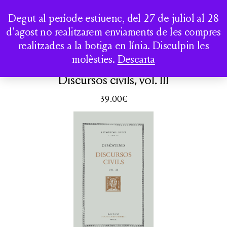
LA CASA DELS
Togg
Degut al període estiuenc, del 27 de juliol al 28
CLÀSSICS
d'agost no realitzarem enviaments de les compres
realitzades a la botiga en línia. Disculpin les
QUI SOM
molèsties.
Descarta
Demòstenes
ACTIVITATS
Discursos civils, vol. III
CATÀLEG
39.00
€
COMPTE