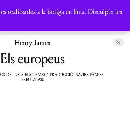
A
 realitzades a la botiga en línia. Disculpin les
COMPTE
CISTELLA
Henry James
Els europeus
ICS DE TOTS ELS TEMPS / TRADUCCIÓ: XAVIER PÀMIES
PREU:
21.90
€