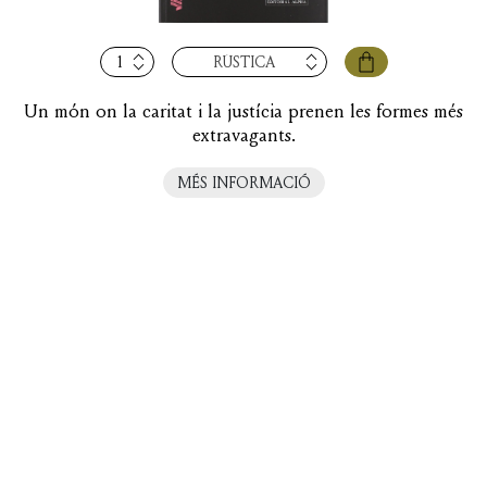
quantitat
RÚSTICA
de
La
Un món on la caritat i la justícia prenen les formes més
incapacitació
extravagants.
MÉS INFORMACIÓ