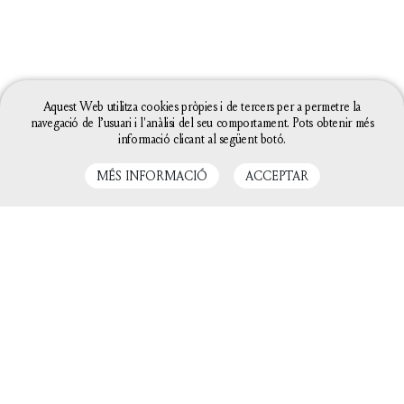
Aquest Web utilitza cookies pròpies i de tercers per a permetre la
navegació de l’usuari i l'anàlisi del seu comportament. Pots obtenir més
informació clicant al següent botó.
MÉS INFORMACIÓ
ACCEPTAR
LLIBRES RELACIONATS
La configuració de les galetes d'aquesta web està
definida com a "permet galetes" per poder oferir-te
una millor experiència de navegació. Si continues
utilitzant aquest lloc web sense canviar la
configuració de galetes o bé cliques a "Acceptar"
entendrem que hi estàs d'acord.
Tanca