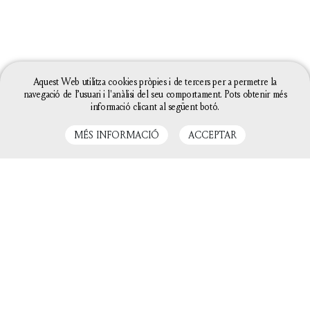
Aquest Web utilitza cookies pròpies i de tercers per a permetre la
navegació de l’usuari i l'anàlisi del seu comportament. Pots obtenir més
informació clicant al següent botó.
MÉS INFORMACIÓ
ACCEPTAR
LLIBRES RELACIONATS
La configuració de les galetes d'aquesta web està
definida com a "permet galetes" per poder oferir-te
una millor experiència de navegació. Si continues
utilitzant aquest lloc web sense canviar la
configuració de galetes o bé cliques a "Acceptar"
entendrem que hi estàs d'acord.
Tanca