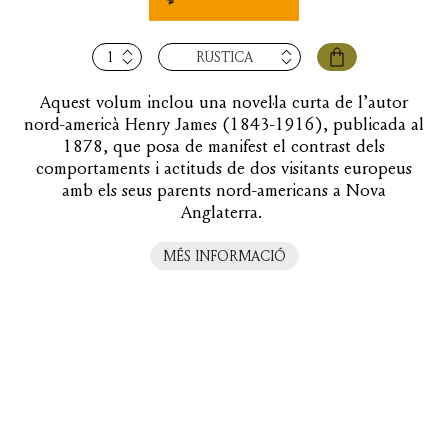
quantitat
RÚSTICA
de
Els
Aquest volum inclou una novel·la curta de l’autor
europeus
nord-americà Henry James (1843-1916), publicada al
1878, que posa de manifest el contrast dels
comportaments i actituds de dos visitants europeus
amb els seus parents nord-americans a Nova
Anglaterra.
MÉS INFORMACIÓ