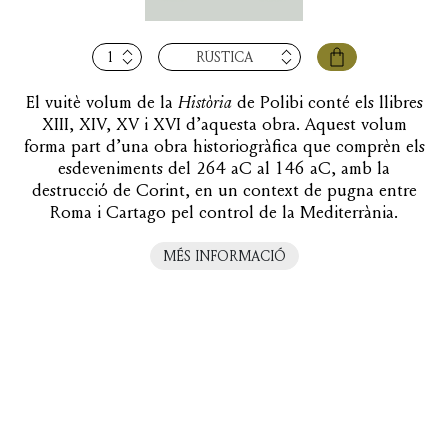
quantitat
RÚSTICA
de
Història,
El vuitè volum de la
Història
de Polibi conté els llibres
vol.
XIII, XIV, XV i XVI d’aquesta obra. Aquest volum
VIII
forma part d’una obra historiogràfica que comprèn els
(llibres
esdeveniments del 264 aC al 146 aC, amb la
XIII-
destrucció de Corint, en un context de pugna entre
XVI)
Roma i Cartago pel control de la Mediterrània.
MÉS INFORMACIÓ
LLIBRES RELACIONATS