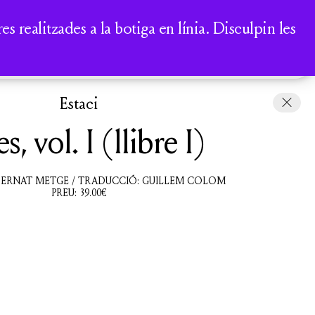
A
 realitzades a la botiga en línia. Disculpin les
COMPTE
CISTELLA
Estaci
es, vol. I (llibre I)
 BERNAT METGE / TRADUCCIÓ: GUILLEM COLOM
PREU:
39.00
€