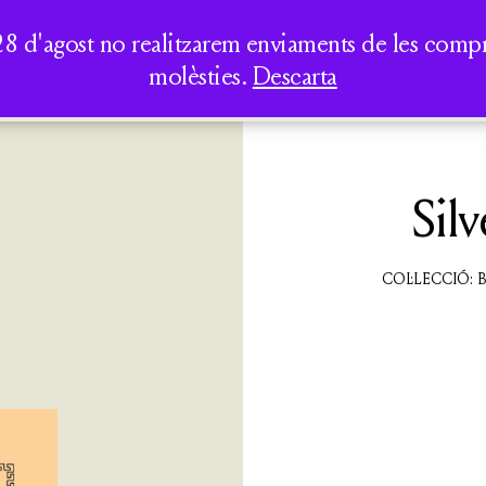
AUREA DICT
PERIPATÈTICS
LA CASA DELS CLÀSSICS
TOTS ELS
SEMINARIS I
28 d'agost no realitzarem enviaments de les compres
LLIBRES
CONFERÈNCIES
molèsties.
Descarta
QUI SOM
ACTIVITATS
CATÀLEG
Silv
COL·LECCIÓ: