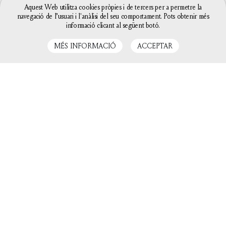
Aquest Web utilitza cookies pròpies i de tercers per a permetre la
navegació de l’usuari i l'anàlisi del seu comportament. Pots obtenir més
AMB EL SUPORT DE
informació clicant al següent botó.
MÉS INFORMACIÓ
ACCEPTAR
La configuració de les galetes d'aquesta web està
definida com a "permet galetes" per poder oferir-te
una millor experiència de navegació. Si continues
utilitzant aquest lloc web sense canviar la
configuració de galetes o bé cliques a "Acceptar"
entendrem que hi estàs d'acord.
Tanca