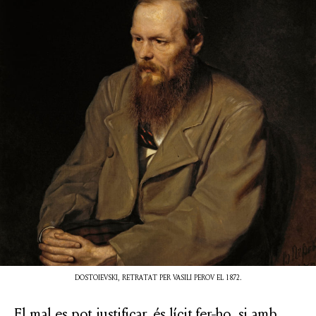
DOSTOIEVSKI, RETRATAT PER VASILI PEROV EL 1872.
El mal es pot justificar, és lícit fer-ho, si amb