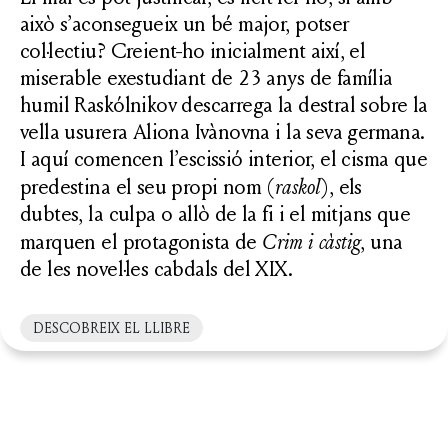
això s’aconsegueix un bé major, potser
col·lectiu? Creient-ho inicialment així, el
miserable exestudiant de 23 anys de família
humil Raskólnikov descarrega la destral sobre la
vella usurera Aliona Ivànovna i la seva germana.
I aquí comencen l’escissió interior, el cisma que
predestina el seu propi nom (
raskol
), els
dubtes, la culpa o allò de la fi i el mitjans que
marquen el protagonista de
Crim i càstig
, una
de les novel·les cabdals del XIX.
DESCOBREIX EL LLIBRE