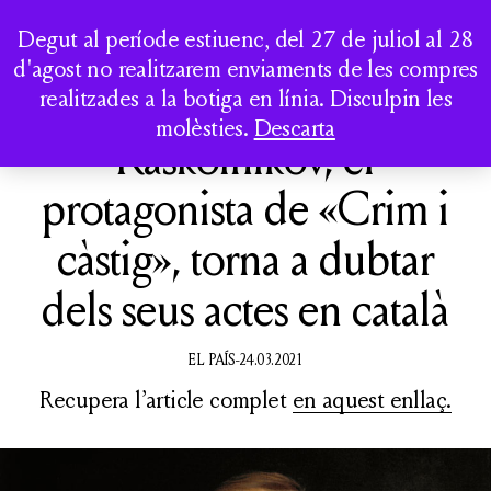
LA CASA DELS
Togg
Degut al període estiuenc, del 27 de juliol al 28
CLÀSSICS
d'agost no realitzarem enviaments de les compres
realitzades a la botiga en línia. Disculpin les
QUI SOM
molèsties.
Descarta
Raskólnikov, el
ACTIVITATS
protagonista de «Crim i
CATÀLEG
càstig», torna a dubtar
dels seus actes en català
EL PAÍS-24.03.2021
COMPTE
Recupera l’article complet
en aquest enllaç.