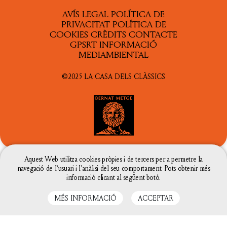
AVÍS LEGAL
POLÍTICA DE
PRIVACITAT
POLÍTICA DE
COOKIES
CRÈDITS
CONTACTE
GPSRT
INFORMACIÓ
MEDIAMBIENTAL
©2025 LA CASA DELS CLÀSSICS
Aquest Web utilitza cookies pròpies i de tercers per a permetre la
navegació de l’usuari i l'anàlisi del seu comportament. Pots obtenir més
AMB EL SUPORT DE
informació clicant al següent botó.
MÉS INFORMACIÓ
ACCEPTAR
La configuració de les galetes d'aquesta web està