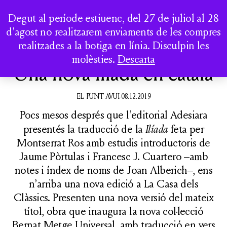
LA CASA DELS
Togg
Degut al període estiuenc, del 27 de juliol al 28
CLÀSSICS
d'agost no realitzarem enviaments de les compres
realitzades a la botiga en línia. Disculpin les
QUI SOM
molèsties.
Descarta
Una nova Ilíada en català
ACTIVITATS
CATÀLEG
EL PUNT AVUI-08.12.2019
Pocs mesos després que l’editorial Adesiara
presentés la traducció de la
Ilíada
feta per
Montserrat Ros amb estudis introductoris de
Jaume Pòrtulas i Francesc J. Cuartero –amb
COMPTE
notes i índex de noms de Joan Alberich–, ens
n’arriba una nova edició a La Casa dels
Clàssics. Presenten una nova versió del mateix
títol, obra que inaugura la nova col·lecció
Bernat Metge Universal, amb traducció en vers