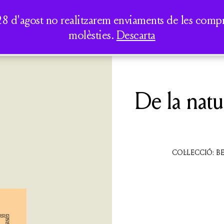
AUREA DICT
PERIPATÈTICS
LA CASA DELS CLÀSSICS
TOTS ELS
SEMINARIS I
28 d'agost no realitzarem enviaments de les compres
LLIBRES
CONFERÈNCIES
molèsties.
Descarta
QUI SOM
ACTIVITATS
CATÀLEG
De la natur
COL·LECCIÓ: B