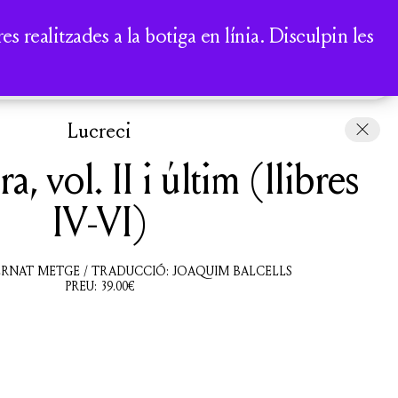
A
 realitzades a la botiga en línia. Disculpin les
COMPTE
CISTELLA
Lucreci
a, vol. II i últim (llibres
IV-VI)
ERNAT METGE / TRADUCCIÓ: JOAQUIM BALCELLS
PREU:
39.00
€