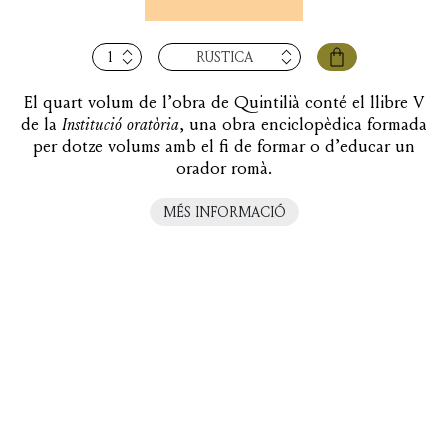
quantitat
RÚSTICA
de
Institució
El quart volum de l’obra de Quintilià conté el llibre V
oratòria,
de la
Institució oratòria
, una obra enciclopèdica formada
vol.
per dotze volums amb el fi de formar o d’educar un
IV
orador romà.
(llibre
V)
MÉS INFORMACIÓ