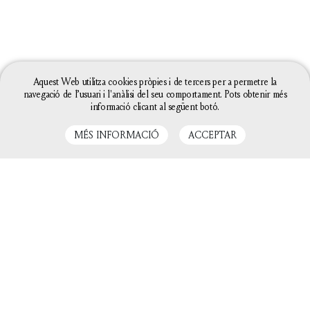
Aquest Web utilitza cookies pròpies i de tercers per a permetre la
navegació de l’usuari i l'anàlisi del seu comportament. Pots obtenir més
informació clicant al següent botó.
MÉS INFORMACIÓ
ACCEPTAR
LLIBRES RELACIONATS
La configuració de les galetes d'aquesta web està
definida com a "permet galetes" per poder oferir-te
una millor experiència de navegació. Si continues
utilitzant aquest lloc web sense canviar la
configuració de galetes o bé cliques a "Acceptar"
entendrem que hi estàs d'acord.
Tanca