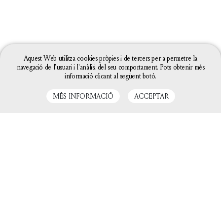
Aquest Web utilitza cookies pròpies i de tercers per a permetre la
navegació de l’usuari i l'anàlisi del seu comportament. Pots obtenir més
informació clicant al següent botó.
MÉS INFORMACIÓ
ACCEPTAR
LLIBRES RELACIONATS
La configuració de les galetes d'aquesta web està
definida com a "permet galetes" per poder oferir-te
una millor experiència de navegació. Si continues
utilitzant aquest lloc web sense canviar la
configuració de galetes o bé cliques a "Acceptar"
entendrem que hi estàs d'acord.
Tanca