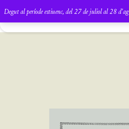
Degut al període estiuenc, del 27 de juliol al 28 d'ag