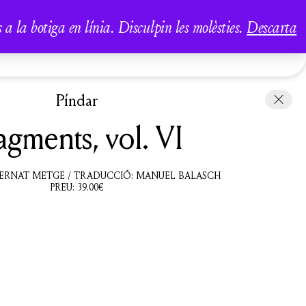
A
a la botiga en línia. Disculpin les molèsties.
Descarta
COMPTE
CISTELLA
Píndar
agments, vol. VI
BERNAT METGE / TRADUCCIÓ: MANUEL BALASCH
PREU:
39.00
€