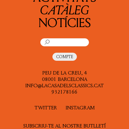
HISTÒRIA
CATÀLEG
MITOGRAFIA
NOTÍCIES
NOVEL·LA
ORATÒRIA I RETÒRICA
PATRÍSTICA
COMPTE
POESIA
PEU DE LA CREU, 4
TEATRE
08001 BARCELONA
INFO@LACASADELSCLASSICS.CAT
ALTRES
932178166
ASSAIG
TWITTER
INSTAGRAM
POESIA
SUBSCRIU-TE AL NOSTRE BUTLLETÍ
LITERATURA