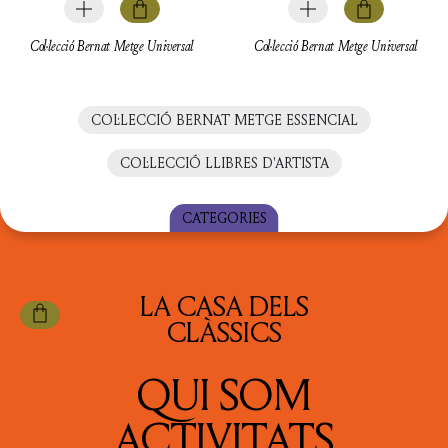
Col·lecció Bernat Metge Universal
Col·lecció Bernat Metge Universal
COL·LECCIÓ BERNAT METGE ESSENCIAL
COL·LECCIÓ LLIBRES D'ARTISTA
CATEGORIES
TOTS ELS LLIBRES
LA CASA DELS
CIÈNCIA
CLÀSSICS
CONTES
QUI SOM
FILOSOFIA
ACTIVITATS