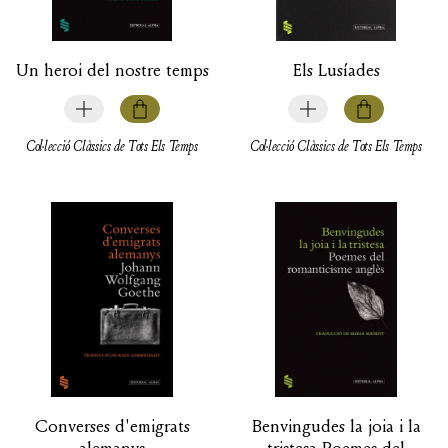
Un heroi del nostre temps
Els Lusíades
Col·lecció Clàssics de Tots Els Temps
Col·lecció Clàssics de Tots Els Temps
Converses d'emigrats
Benvingudes la joia i la
alemanys
tristesa,Poemes del