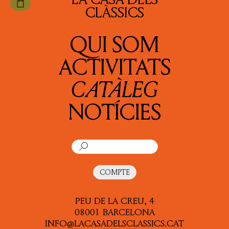
CIÈNCIA
CLÀSSICS
CONTES
QUI SOM
FILOSOFIA
ACTIVITATS
HISTÒRIA
CATÀLEG
MITOGRAFIA
NOTÍCIES
NOVEL·LA
ORATÒRIA I RETÒRICA
PATRÍSTICA
COMPTE
POESIA
PEU DE LA CREU, 4
TEATRE
08001 BARCELONA
INFO@LACASADELSCLASSICS.CAT