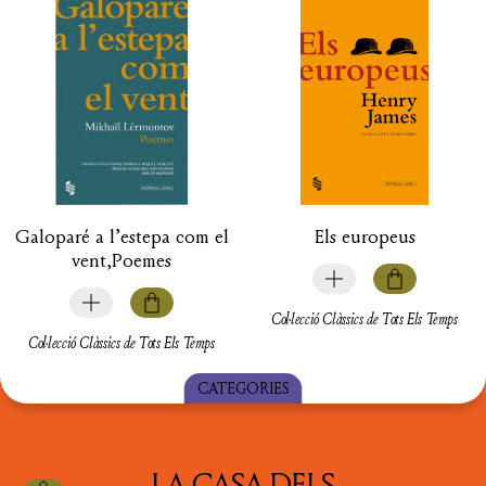
Galoparé a l’estepa com el
Els europeus
vent,Poemes
Col·lecció Clàssics de Tots Els Temps
Col·lecció Clàssics de Tots Els Temps
CATEGORIES
TOTS ELS LLIBRES
LA CASA DELS