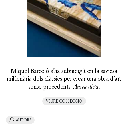
Miquel Barceló s’ha submergit en la saviesa
mil·lenària dels clàssics per crear una obra d’art
sense precedents,
Aurea dicta
.
VEURE COL·LECCIÓ
AUTORS