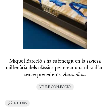
Miquel Barceló s’ha submergit en la saviesa
mil·lenària dels clàssics per crear una obra d’art
sense precedents,
Aurea dicta
.
VEURE COL·LECCIÓ
AUTORS