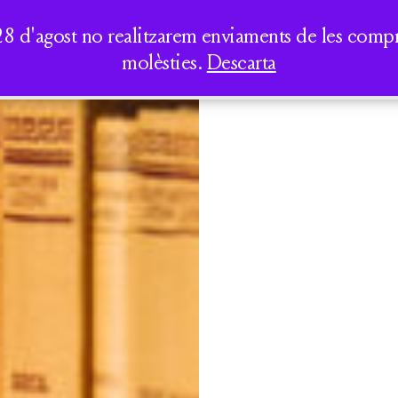
AUREA DICT
PERIPATÈTICS
LA CASA DELS CLÀSSICS
TOTS ELS
SEMINARIS I
28 d'agost no realitzarem enviaments de les compres
LLIBRES
CONFERÈNCIES
molèsties.
Descarta
QUI SOM
ACTIVITATS
CATÀLEG