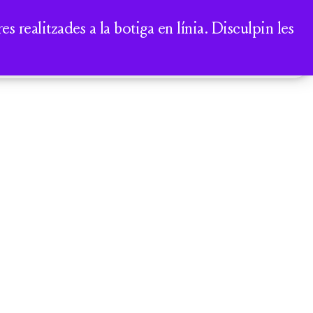
A
 realitzades a la botiga en línia. Disculpin les
COMPTE
CISTELLA