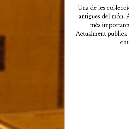
Una de les col·lecci
antigues del món. 
més importants 
Actualment publica 
ent