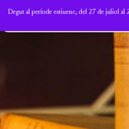
Degut al període estiuenc, del 27 de juliol al 