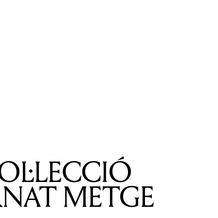
OL·LECCIÓ
RNAT METGE