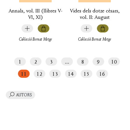
Annals, vol. III (llibres V-
Vides dels dotze cèsars,
VI, XI)
vol. II: August
Col·lecció Bernat Metge
Col·lecció Bernat Metge
1
2
3
…
8
9
10
11
12
13
14
15
16
AUTORS