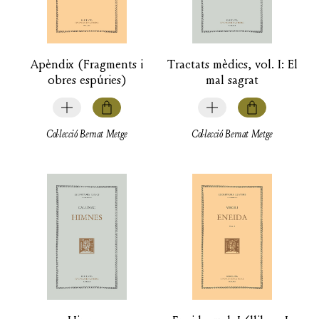
Apèndix (Fragments i
Tractats mèdics, vol. I: El
obres espúries)
mal sagrat
Col·lecció Bernat Metge
Col·lecció Bernat Metge