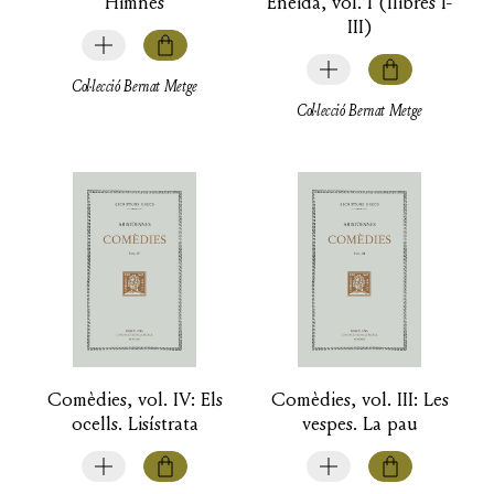
Himnes
Eneida, vol. I (llibres I-
III)
Col·lecció Bernat Metge
Col·lecció Bernat Metge
Comèdies, vol. IV: Els
Comèdies, vol. III: Les
ocells. Lisístrata
vespes. La pau