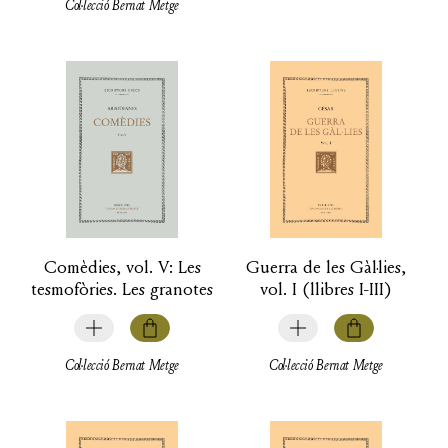
Col·lecció Bernat Metge
Comèdies, vol. V: Les
Guerra de les Gàl·lies,
tesmofòries. Les granotes
vol. I (llibres I-III)
Col·lecció Bernat Metge
Col·lecció Bernat Metge