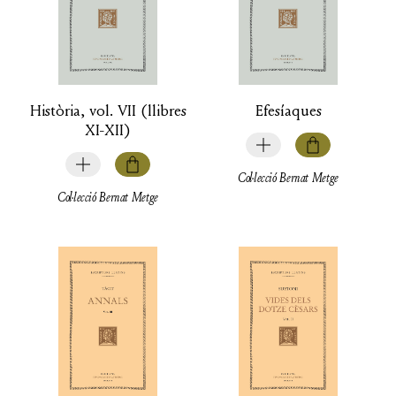
Història, vol. VII (llibres
Efesíaques
XI-XII)
Col·lecció Bernat Metge
Col·lecció Bernat Metge